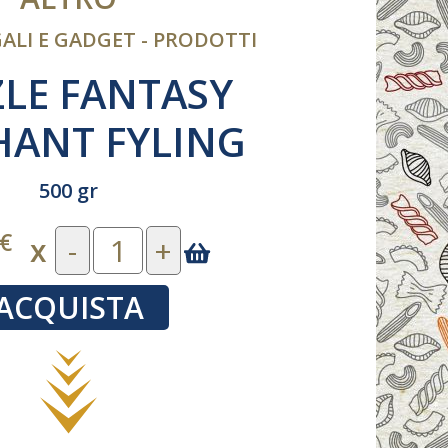
GALI E GADGET - PRODOTTI
LE FANTASY
HANT FYLING
500 gr
€
x
-
+
ACQUISTA