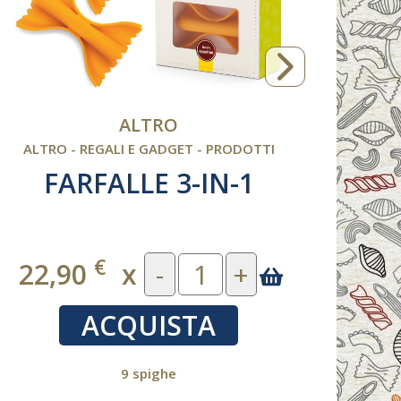
ALTRO
ALTRO - REGALI E GADGET - PRODOTTI
ALT
FARFALLE 3-IN-1
€
22,90
x
-
+
5
ACQUISTA
9 spighe