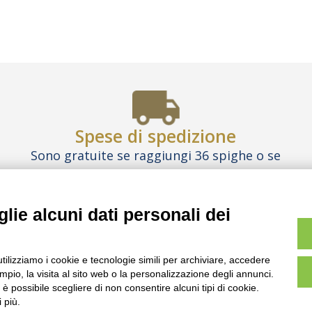
Spese di spedizione
Sono gratuite se raggiungi 36 spighe o se
acquisti
le Box
Inizia a comporre il tuo ordine
lie alcuni dati personali dei
TO SONO PURAMENTE ILLUSTRATIVE, I PRODOTTI E LE CONFEZIONI 
utilizziamo i cookie e tecnologie simili per archiviare, accedere
pio, la visita al sito web o la personalizzazione degli annunci.
NOI
BEST PARTNER AREA
COMPLIANCE
T
, è possibile scegliere di non consentire alcuni tipi di cookie.
 più.