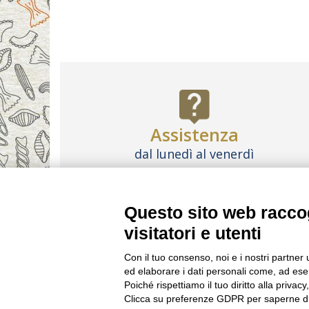
Assistenza
dal lunedì al venerdì
dalle 9:00 alle 18:00
Contattaci
Questo sito web raccog
visitatori e utenti
LE IMMAGINI CONTENUTE IN QUESTO SI
Con il tuo consenso, noi e i nostri partner 
ed elaborare i dati personali come, ad esem
FAQ
LAVORA CON 
Poiché rispettiamo il tuo diritto alla privacy
Clicca su preferenze GDPR per saperne di