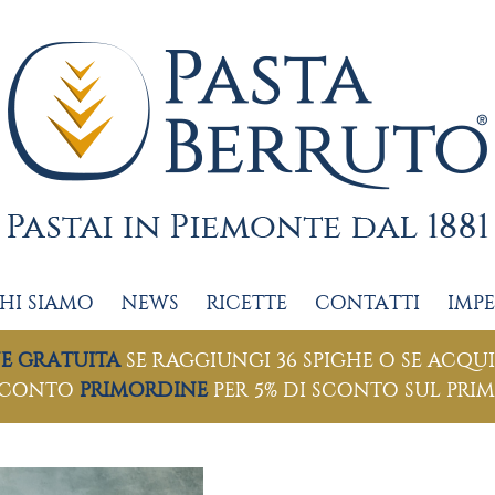
HI SIAMO
NEWS
RICETTE
CONTATTI
IMP
NE GRATUITA
SE RAGGIUNGI 36 SPIGHE O SE ACQUI
SCONTO
PRIMORDINE
PER 5% DI SCONTO SUL PRI