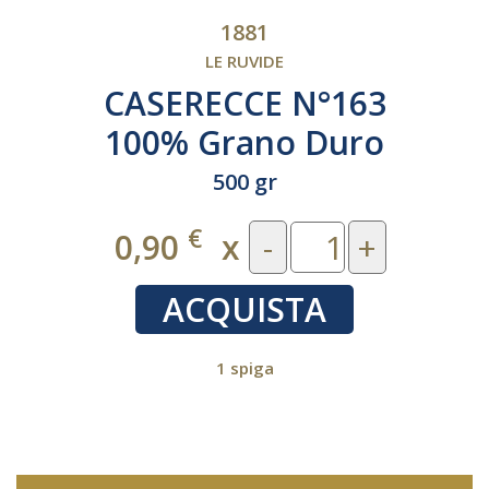
1881
LE RUVIDE
CASERECCE N°163
100% Grano Duro
Italiano
500 gr
€
0,90
x
-
+
ACQUISTA
1 spiga