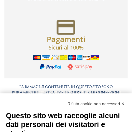
Pagamenti
Sicuri al 100%
LE IMMAGINI CONTENUTE IN QUESTO SITO SONO
PURAMENTE ILLUSTRATIVE, I PRODOTTI E LE CONFEZIONI
POTREBBERO DIFFERIRE DALLE IMMAGINI
Rifiuta cookie non necessari ✕
FAQ
LAVORA CON NOI
Questo sito web raccoglie alcuni
BEST PARTNER AREA
COMPLIANCE
dati personali dei visitatori e
TERMINI E CONDIZIONI