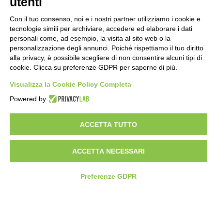
utenti
Con il tuo consenso, noi e i nostri partner utilizziamo i cookie e
tecnologie simili per archiviare, accedere ed elaborare i dati
personali come, ad esempio, la visita al sito web o la
personalizzazione degli annunci. Poiché rispettiamo il tuo diritto
alla privacy, è possibile scegliere di non consentire alcuni tipi di
cookie. Clicca su preferenze GDPR per saperne di più.
Visualizza la Cookie Policy Completa
SEDE E STABILIMENTO
VIA SOMMARIVA N.139/141
Powered by
10022 CARMAGNOLA (TO) - ITALY
TEL
+39 011 971 39 43
• E-Mail
Info@pastaberruto.it
ACCETTA TUTTO
P.IVA/C.FIS. 09009450017
REA N. 1017775 CCIAA TORINO • CAP. SOC. €.1.952.922 I.V.
ACCETTA NECESSARI
Newsletter
Preferenze GDPR