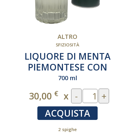
ALTRO
SFIZIOSITÀ
LIQUORE DI MENTA
PIEMONTESE CON
CONFEZIONE REGALO
700 ml
€
30,00
x
-
+
ACQUISTA
2 spighe