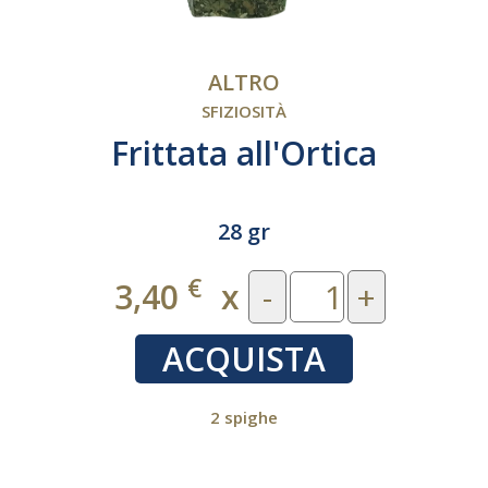
ALTRO
SFIZIOSITÀ
Frittata all'Ortica
28 gr
€
3,40
x
-
+
ACQUISTA
2 spighe