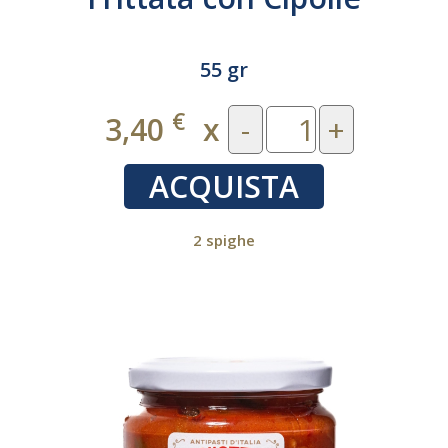
55 gr
€
3,40
x
-
+
ACQUISTA
2 spighe