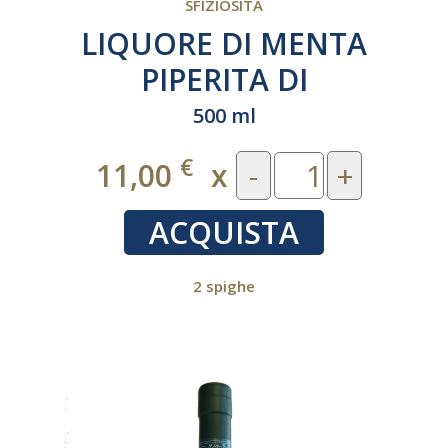
SFIZIOSITÀ
LIQUORE DI MENTA
PIPERITA DI
PANCALIERI
500 ml
€
11,00
x
-
+
ACQUISTA
2 spighe