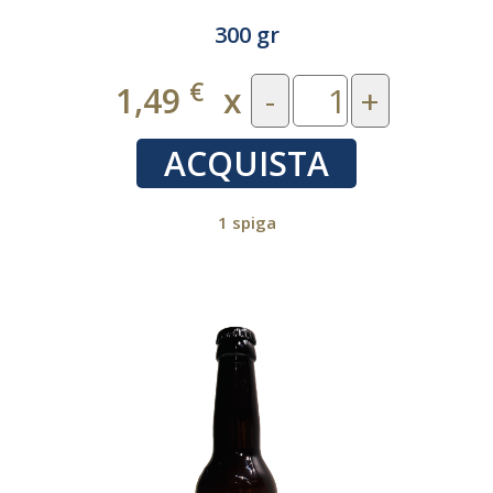
300 gr
€
1,49
x
-
+
ACQUISTA
1 spiga