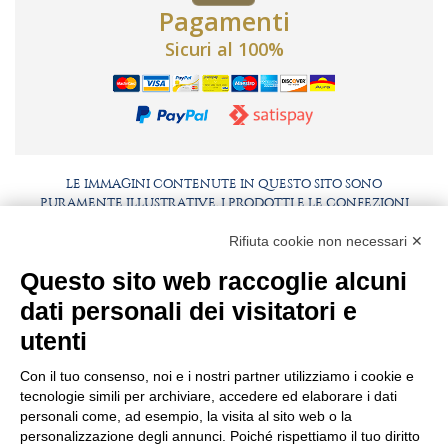
Pagamenti
Sicuri al 100%
LE IMMAGINI CONTENUTE IN QUESTO SITO SONO
PURAMENTE ILLUSTRATIVE, I PRODOTTI E LE CONFEZIONI
POTREBBERO DIFFERIRE DALLE IMMAGINI
Rifiuta cookie non necessari ✕
FAQ
LAVORA CON NOI
Questo sito web raccoglie alcuni
BEST PARTNER AREA
COMPLIANCE
dati personali dei visitatori e
TERMINI E CONDIZIONI
utenti
Con il tuo consenso, noi e i nostri partner utilizziamo i cookie e
tecnologie simili per archiviare, accedere ed elaborare i dati
personali come, ad esempio, la visita al sito web o la
personalizzazione degli annunci. Poiché rispettiamo il tuo diritto