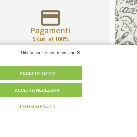
Pagamenti
Sicuri al 100%
Rifiuta cookie non necessari ✕
ACCETTA TUTTO
POTREBBERO DIFFERIRE DALLE IMMAGINI
ACCETTA NECESSARI
ERMINI E CONDIZIONI
Preferenze GDPR
Newsletter
Contattaci