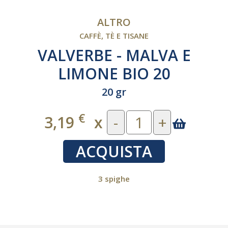
ALTRO
CAFFÈ, TÈ E TISANE
VALVERBE - MALVA E
LIMONE BIO 20
FILTRI
20 gr
€
3,19
x
-
+
ACQUISTA
3 spighe