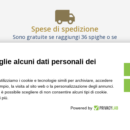
Spese di spedizione
Sono gratuite se raggiungi 36 spighe o se
acquisti
le Box
Inizia a comporre il tuo ordine
lie alcuni dati personali dei
TO SONO PURAMENTE ILLUSTRATIVE, I PRODOTTI E LE CONFEZIONI 
utilizziamo i cookie e tecnologie simili per archiviare, accedere
pio, la visita al sito web o la personalizzazione degli annunci.
NOI
BEST PARTNER AREA
COMPLIANCE
T
, è possibile scegliere di non consentire alcuni tipi di cookie.
 più.
Powered by
SEDE E STABILIMENTO
VIA SOMMARIVA N.139/141
10022 CARMAGNOLA (TO) - ITALY
TEL
+39 011 971 39 43
• E-Mail