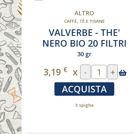
ALTRO
CAFFÈ, TÈ E TISANE
VALVERBE - THE'
ACK
NERO BIO 20 FILTRI
30 gr
€
3,19
x
-
+
ACQUISTA
3 spighe