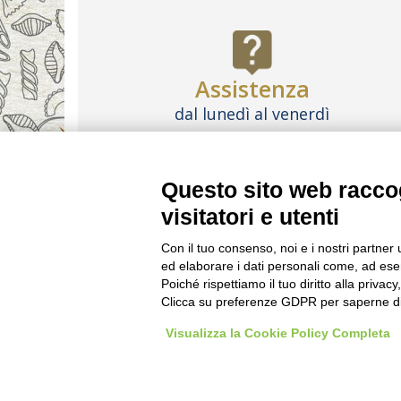
Assistenza
dal lunedì al venerdì
dalle 9:00 alle 18:00
Contattaci
Questo sito web raccog
visitatori e utenti
LE IMMAGINI CONTENUTE IN QUESTO SI
Con il tuo consenso, noi e i nostri partner 
ed elaborare i dati personali come, ad esem
FAQ
LAVORA CON 
Poiché rispettiamo il tuo diritto alla privacy
Clicca su preferenze GDPR per saperne di
Visualizza la Cookie Policy Completa