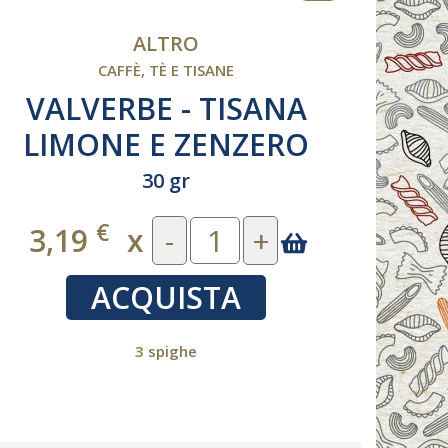
ALTRO
CAFFÈ, TÈ E TISANE
VALVERBE - TISANA
LIMONE E ZENZERO
GR
20 FILTRI
30 gr
€
3,19
x
-
+
8
ACQUISTA
3 spighe