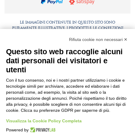
LE IMMAGINI CONTENUTE IN QUESTO SITO SONO
PURAMENTE ILLUSTRATIVE, I PRODOTTI E LE CONFEZIONI
POTREBBERO DIFFERIRE DALLE IMMAGINI
Rifiuta cookie non necessari ✕
FAQ
LAVORA CON NOI
Questo sito web raccoglie alcuni
BEST PARTNER AREA
COMPLIANCE
dati personali dei visitatori e
TERMINI E CONDIZIONI
utenti
Con il tuo consenso, noi e i nostri partner utilizziamo i cookie e
tecnologie simili per archiviare, accedere ed elaborare i dati
personali come, ad esempio, la visita al sito web o la
personalizzazione degli annunci. Poiché rispettiamo il tuo diritto
alla privacy, è possibile scegliere di non consentire alcuni tipi di
cookie. Clicca su preferenze GDPR per saperne di più.
Visualizza la Cookie Policy Completa
SEDE E STABILIMENTO
VIA SOMMARIVA N.139/141
Powered by
10022 CARMAGNOLA (TO) - ITALY