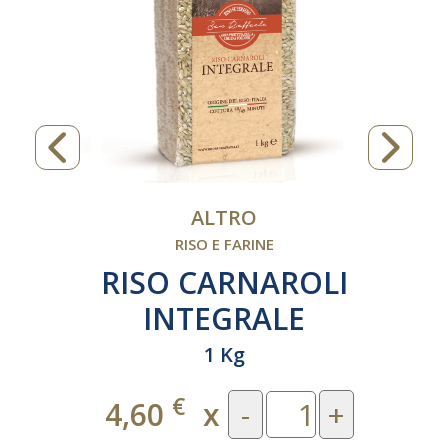
ALTRO
RISO E FARINE
RISO CARNAROLI
INTEGRALE
SOTTOVUOTO 1 Kg
1 Kg
€
4,60
x
-
+