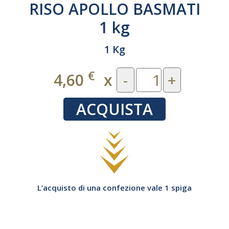
RISO APOLLO BASMATI
1 kg
1 Kg
€
4,60
x
-
+
ACQUISTA
L’acquisto di una confezione vale 1 spiga