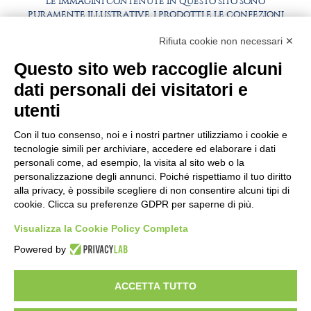
LE IMMAGINI CONTENUTE IN QUESTO SITO SONO
PURAMENTE ILLUSTRATIVE, I PRODOTTI E LE CONFEZIONI
POTREBBERO DIFFERIRE DALLE IMMAGINI
Rifiuta cookie non necessari ✕
FAQ
LAVORA CON NOI
Questo sito web raccoglie alcuni
BEST PARTNER AREA
COMPLIANCE
dati personali dei visitatori e
TERMINI E CONDIZIONI
utenti
Con il tuo consenso, noi e i nostri partner utilizziamo i cookie e
tecnologie simili per archiviare, accedere ed elaborare i dati
personali come, ad esempio, la visita al sito web o la
personalizzazione degli annunci. Poiché rispettiamo il tuo diritto
alla privacy, è possibile scegliere di non consentire alcuni tipi di
cookie. Clicca su preferenze GDPR per saperne di più.
Visualizza la Cookie Policy Completa
SEDE E STABILIMENTO
VIA SOMMARIVA N.139/141
Powered by
10022 CARMAGNOLA (TO) - ITALY
TEL
+39 011 971 39 43
• E-Mail
Info@pastaberruto.it
ACCETTA TUTTO
P.IVA/C.FIS. 09009450017
REA N. 1017775 CCIAA TORINO • CAP. SOC. €.1.952.922 I.V.