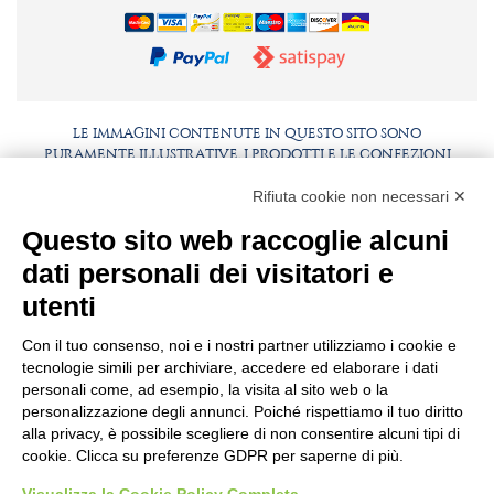
LE IMMAGINI CONTENUTE IN QUESTO SITO SONO
PURAMENTE ILLUSTRATIVE, I PRODOTTI E LE CONFEZIONI
POTREBBERO DIFFERIRE DALLE IMMAGINI
Rifiuta cookie non necessari ✕
FAQ
LAVORA CON NOI
Questo sito web raccoglie alcuni
BEST PARTNER AREA
COMPLIANCE
dati personali dei visitatori e
TERMINI E CONDIZIONI
utenti
Con il tuo consenso, noi e i nostri partner utilizziamo i cookie e
tecnologie simili per archiviare, accedere ed elaborare i dati
personali come, ad esempio, la visita al sito web o la
personalizzazione degli annunci. Poiché rispettiamo il tuo diritto
alla privacy, è possibile scegliere di non consentire alcuni tipi di
cookie. Clicca su preferenze GDPR per saperne di più.