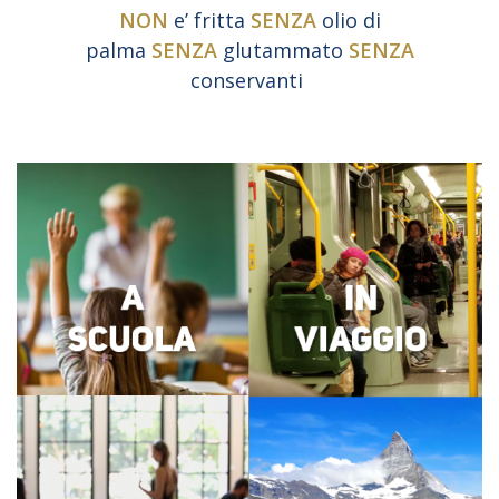
NON
e’ fritta
SENZA
olio di
palma
SENZA
glutammato
SENZA
conservanti