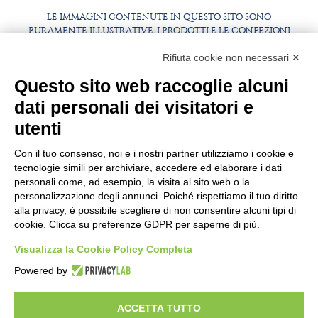
LE IMMAGINI CONTENUTE IN QUESTO SITO SONO
PURAMENTE ILLUSTRATIVE, I PRODOTTI E LE CONFEZIONI
POTREBBERO DIFFERIRE DALLE IMMAGINI
Rifiuta cookie non necessari ✕
FAQ
LAVORA CON NOI
Questo sito web raccoglie alcuni
BEST PARTNER AREA
COMPLIANCE
dati personali dei visitatori e
TERMINI E CONDIZIONI
utenti
Con il tuo consenso, noi e i nostri partner utilizziamo i cookie e
tecnologie simili per archiviare, accedere ed elaborare i dati
personali come, ad esempio, la visita al sito web o la
personalizzazione degli annunci. Poiché rispettiamo il tuo diritto
alla privacy, è possibile scegliere di non consentire alcuni tipi di
cookie. Clicca su preferenze GDPR per saperne di più.
Visualizza la Cookie Policy Completa
SEDE E STABILIMENTO
VIA SOMMARIVA N.139/141
Powered by
10022 CARMAGNOLA (TO) - ITALY
TEL
+39 011 971 39 43
• E-Mail
Info@pastaberruto.it
ACCETTA TUTTO
P.IVA/C.FIS. 09009450017