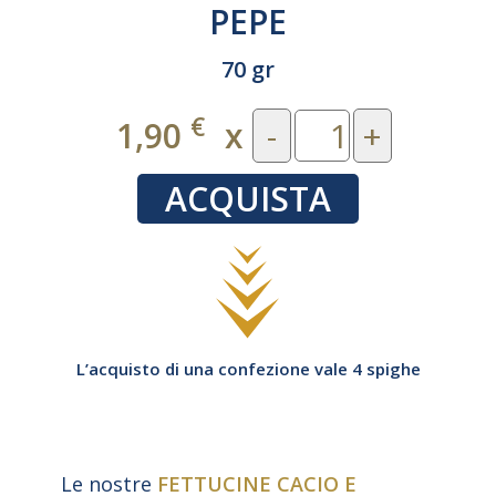
PEPE
70 gr
€
1,90
x
-
+
ACQUISTA
L’acquisto di una confezione vale 4 spighe
Le nostre
FETTUCINE CACIO E