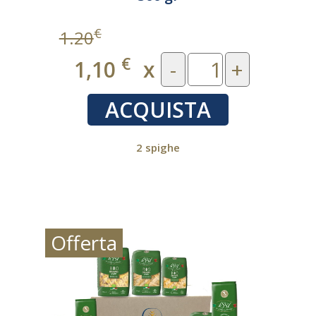
€
1.20
€
1,10
x
-
+
ACQUISTA
2 spighe
Offerta