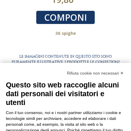
COMPONI
36 spighe
LE IMMAGINI CONTENUTE IN QUESTO SITO SONO
PURAMENTE ILLUSTRATIVE, I PRODOTTI E LE CONFEZIONI
POTREBBERO DIFFERIRE DALLE IMMAGINI
Rifiuta cookie non necessari ✕
FAQ
LAVORA CON NOI
Questo sito web raccoglie alcuni
BEST PARTNER AREA
COMPLIANCE
dati personali dei visitatori e
TERMINI E CONDIZIONI
utenti
Con il tuo consenso, noi e i nostri partner utilizziamo i cookie e
tecnologie simili per archiviare, accedere ed elaborare i dati
personali come, ad esempio, la visita al sito web o la
personalizzazione degli annunci. Poiché rispettiamo il tuo diritto