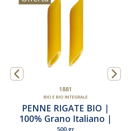
1881
BIO E BIO INTEGRALE
PENNE RIGATE BIO |
100% Grano Italiano |
N°31
500 gr