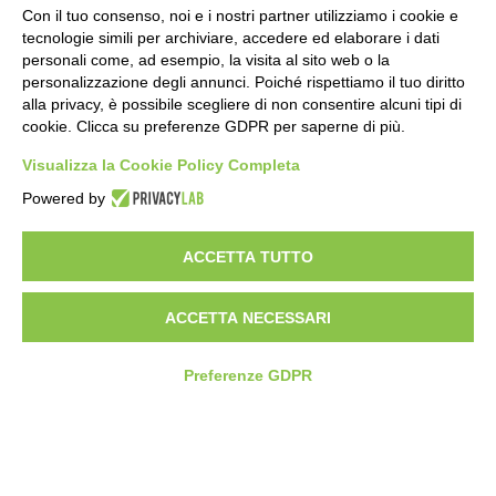
Con il tuo consenso, noi e i nostri partner utilizziamo i cookie e
tecnologie simili per archiviare, accedere ed elaborare i dati
personali come, ad esempio, la visita al sito web o la
personalizzazione degli annunci. Poiché rispettiamo il tuo diritto
alla privacy, è possibile scegliere di non consentire alcuni tipi di
cookie. Clicca su preferenze GDPR per saperne di più.
Visualizza la Cookie Policy Completa
SEDE E STABILIMENTO
VIA SOMMARIVA N.139/141
Powered by
10022 CARMAGNOLA (TO) - ITALY
TEL
+39 011 971 39 43
• E-Mail
Info@pastaberruto.it
ACCETTA TUTTO
P.IVA/C.FIS. 09009450017
REA N. 1017775 CCIAA TORINO • CAP. SOC. €.1.952.922 I.V.
ACCETTA NECESSARI
Newsletter
Preferenze GDPR