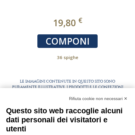
€
19,80
COMPONI
36 spighe
LE IMMAGINI CONTENUTE IN QUESTO SITO SONO
PURAMENTE ILLUSTRATIVE, I PRODOTTI E LE CONFEZIONI
POTREBBERO DIFFERIRE DALLE IMMAGINI
Rifiuta cookie non necessari ✕
FAQ
LAVORA CON NOI
Questo sito web raccoglie alcuni
BEST PARTNER AREA
COMPLIANCE
dati personali dei visitatori e
TERMINI E CONDIZIONI
utenti