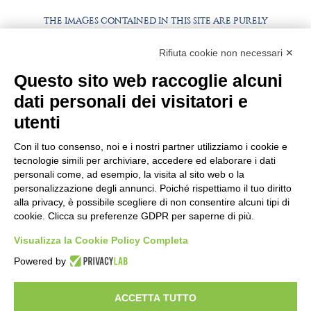
THE IMAGES CONTAINED IN THIS SITE ARE PURELY
ILLUSTRATIVE, THE PRODUCTS AND PACKAGING MAY
DIFFER FROM THE IMAGES
Rifiuta cookie non necessari ✕
Questo sito web raccoglie alcuni
WORK WITH US
BEST PARTNER AREA
dati personali dei visitatori e
PRIVACY POLICY
COOKIE POLICY
utenti
TERMS AND CONDITIONS
Con il tuo consenso, noi e i nostri partner utilizziamo i cookie e
tecnologie simili per archiviare, accedere ed elaborare i dati
personali come, ad esempio, la visita al sito web o la
personalizzazione degli annunci. Poiché rispettiamo il tuo diritto
alla privacy, è possibile scegliere di non consentire alcuni tipi di
cookie. Clicca su preferenze GDPR per saperne di più.
Visualizza la Cookie Policy Completa
Powered by
HEADQUARTER
VIA SOMMARIVA N.139/141
ACCETTA TUTTO
10022 CARMAGNOLA (TO) - ITALY