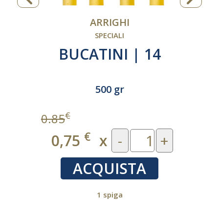
ARRIGHI
SPECIALI
BUCATINI | 14
500 gr
€
0.85
€
0,75
x
-
+
ACQUISTA
1 spiga