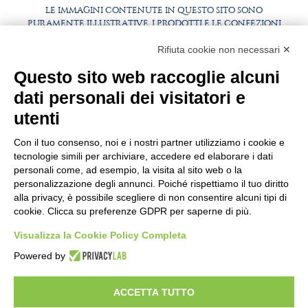
LE IMMAGINI CONTENUTE IN QUESTO SITO SONO
PURAMENTE ILLUSTRATIVE, I PRODOTTI E LE CONFEZIONI
POTREBBERO DIFFERIRE DALLE IMMAGINI
Rifiuta cookie non necessari ✕
FAQ
LAVORA CON NOI
Questo sito web raccoglie alcuni
BEST PARTNER AREA
COMPLIANCE
dati personali dei visitatori e
TERMINI E CONDIZIONI
utenti
Con il tuo consenso, noi e i nostri partner utilizziamo i cookie e
tecnologie simili per archiviare, accedere ed elaborare i dati
personali come, ad esempio, la visita al sito web o la
personalizzazione degli annunci. Poiché rispettiamo il tuo diritto
alla privacy, è possibile scegliere di non consentire alcuni tipi di
cookie. Clicca su preferenze GDPR per saperne di più.
Visualizza la Cookie Policy Completa
SEDE E STABILIMENTO
VIA SOMMARIVA N.139/141
Powered by
10022 CARMAGNOLA (TO) - ITALY
TEL
+39 011 971 39 43
• E-Mail
Info@pastaberruto.it
ACCETTA TUTTO
P.IVA/C.FIS. 09009450017
REA N. 1017775 CCIAA TORINO • CAP. SOC. €.1.952.922 I.V.