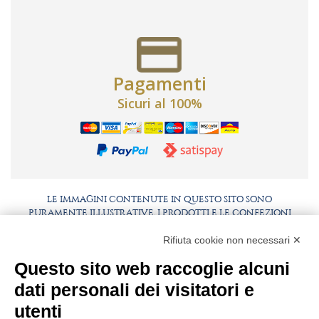
Pagamenti
Sicuri al 100%
LE IMMAGINI CONTENUTE IN QUESTO SITO SONO
PURAMENTE ILLUSTRATIVE, I PRODOTTI E LE CONFEZIONI
POTREBBERO DIFFERIRE DALLE IMMAGINI
Rifiuta cookie non necessari ✕
FAQ
LAVORA CON NOI
Questo sito web raccoglie alcuni
BEST PARTNER AREA
COMPLIANCE
dati personali dei visitatori e
TERMINI E CONDIZIONI
utenti