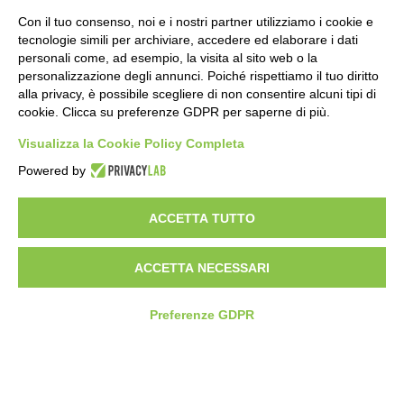
Con il tuo consenso, noi e i nostri partner utilizziamo i cookie e
tecnologie simili per archiviare, accedere ed elaborare i dati
personali come, ad esempio, la visita al sito web o la
personalizzazione degli annunci. Poiché rispettiamo il tuo diritto
alla privacy, è possibile scegliere di non consentire alcuni tipi di
cookie. Clicca su preferenze GDPR per saperne di più.
Visualizza la Cookie Policy Completa
SEDE E STABILIMENTO
VIA SOMMARIVA N.139/141
Powered by
10022 CARMAGNOLA (TO) - ITALY
TEL
+39 011 971 39 43
• E-Mail
Info@pastaberruto.it
ACCETTA TUTTO
P.IVA/C.FIS. 09009450017
REA N. 1017775 CCIAA TORINO • CAP. SOC. €.1.952.922 I.V.
ACCETTA NECESSARI
Newsletter
Preferenze GDPR