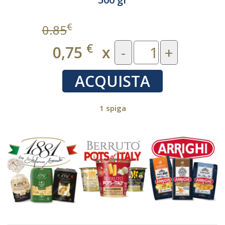
€
0.85
€
0,75
x
-
+
ACQUISTA
1 spiga