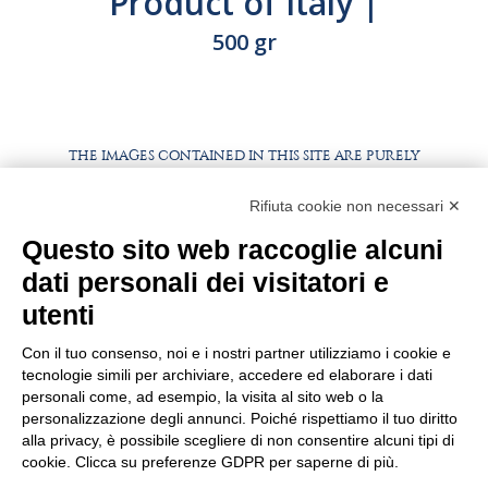
Product of Italy |
N°230
500 gr
THE IMAGES CONTAINED IN THIS SITE ARE PURELY
ILLUSTRATIVE, THE PRODUCTS AND PACKAGING MAY
DIFFER FROM THE IMAGES
Rifiuta cookie non necessari ✕
Questo sito web raccoglie alcuni
WORK WITH US
BEST PARTNER AREA
dati personali dei visitatori e
PRIVACY POLICY
COOKIE POLICY
utenti
TERMS AND CONDITIONS
Con il tuo consenso, noi e i nostri partner utilizziamo i cookie e
tecnologie simili per archiviare, accedere ed elaborare i dati
personali come, ad esempio, la visita al sito web o la
personalizzazione degli annunci. Poiché rispettiamo il tuo diritto
alla privacy, è possibile scegliere di non consentire alcuni tipi di
cookie. Clicca su preferenze GDPR per saperne di più.