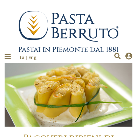
Ita
Eng