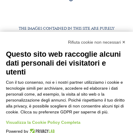
THE IMAGES CONTAINED IN THIS SITE ARE PURELY
ILLUSTRATIVE, THE PRODUCTS AND PACKAGING MAY
DIFFER FROM THE IMAGES
Rifiuta cookie non necessari ✕
Questo sito web raccoglie alcuni
WORK WITH US
BEST PARTNER AREA
dati personali dei visitatori e
PRIVACY POLICY
COOKIE POLICY
utenti
TERMS AND CONDITIONS
Con il tuo consenso, noi e i nostri partner utilizziamo i cookie e
tecnologie simili per archiviare, accedere ed elaborare i dati
personali come, ad esempio, la visita al sito web o la
personalizzazione degli annunci. Poiché rispettiamo il tuo diritto
alla privacy, è possibile scegliere di non consentire alcuni tipi di
cookie. Clicca su preferenze GDPR per saperne di più.
Visualizza la Cookie Policy Completa
Powered by