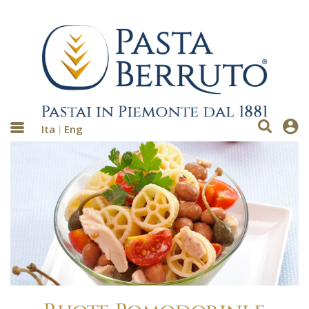
Ita
Eng