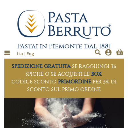
Ita
Eng
SPEDIZIONE GRATUITA
SE RAGGIUNGI 36
SPIGHE O SE ACQUISTI LE
BOX
CODICE SCONTO
PRIMORDINE
PER 5% DI
SCONTO SUL PRIMO ORDINE