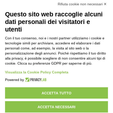
Rifiuta cookie non necessari ✕
FAQ
LAVORA CON NOI
Questo sito web raccoglie alcuni
BEST PARTNER AREA
COMPLIANCE
dati personali dei visitatori e
TERMINI E CONDIZIONI
utenti
Con il tuo consenso, noi e i nostri partner utilizziamo i cookie e
tecnologie simili per archiviare, accedere ed elaborare i dati
personali come, ad esempio, la visita al sito web o la
personalizzazione degli annunci. Poiché rispettiamo il tuo diritto
alla privacy, è possibile scegliere di non consentire alcuni tipi di
cookie. Clicca su preferenze GDPR per saperne di più.
Visualizza la Cookie Policy Completa
SEDE E STABILIMENTO
VIA SOMMARIVA N.139/141
Powered by
10022 CARMAGNOLA (TO) - ITALY
TEL
+39 011 971 39 43
• E-Mail
Info@pastaberruto.it
ACCETTA TUTTO
P.IVA/C.FIS. 09009450017
REA N. 1017775 CCIAA TORINO • CAP. SOC. €.1.952.922 I.V.
ACCETTA NECESSARI