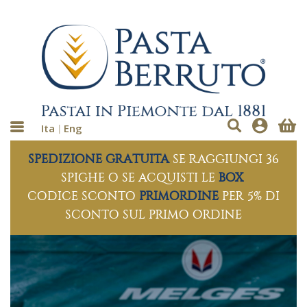
Ita
Eng
SPEDIZIONE GRATUITA
SE RAGGIUNGI 36
SPIGHE O SE ACQUISTI LE
BOX
CODICE SCONTO
PRIMORDINE
PER 5% DI
SCONTO SUL PRIMO ORDINE