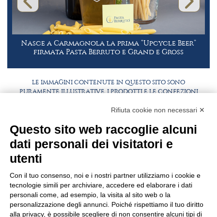
Nasce a Carmagnola la prima “Upcycle Beer”
firmata Pasta Berruto e Grand e Gross
LE IMMAGINI CONTENUTE IN QUESTO SITO SONO
PURAMENTE ILLUSTRATIVE, I PRODOTTI E LE CONFEZIONI
POTREBBERO DIFFERIRE DALLE IMMAGINI
Rifiuta cookie non necessari ✕
FAQ
LAVORA CON NOI
Questo sito web raccoglie alcuni
BEST PARTNER AREA
COMPLIANCE
dati personali dei visitatori e
TERMINI E CONDIZIONI
utenti
Con il tuo consenso, noi e i nostri partner utilizziamo i cookie e
tecnologie simili per archiviare, accedere ed elaborare i dati
personali come, ad esempio, la visita al sito web o la
personalizzazione degli annunci. Poiché rispettiamo il tuo diritto
alla privacy, è possibile scegliere di non consentire alcuni tipi di