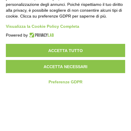
personalizzazione degli annunci. Poiché rispettiamo il tuo diritto
alla privacy, è possibile scegliere di non consentire alcuni tipi di
cookie. Clicca su preferenze GDPR per saperne di più.
Visualizza la Cookie Policy Completa
SEDE E STABILIMENTO
VIA SOMMARIVA N.139/141
Powered by
10022 CARMAGNOLA (TO) - ITALY
TEL
+39 011 971 39 43
• E-Mail
Info@pastaberruto.it
ACCETTA TUTTO
P.IVA/C.FIS. 09009450017
REA N. 1017775 CCIAA TORINO • CAP. SOC. €.1.952.922 I.V.
ACCETTA NECESSARI
Newsletter
Preferenze GDPR