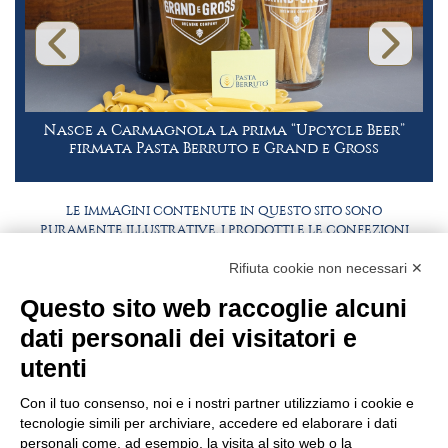
Nasce a Carmagnola la prima “Upcycle Beer”
firmata Pasta Berruto e Grand e Gross
LE IMMAGINI CONTENUTE IN QUESTO SITO SONO
PURAMENTE ILLUSTRATIVE, I PRODOTTI E LE CONFEZIONI
POTREBBERO DIFFERIRE DALLE IMMAGINI
Rifiuta cookie non necessari ✕
FAQ
LAVORA CON NOI
Questo sito web raccoglie alcuni
BEST PARTNER AREA
COMPLIANCE
dati personali dei visitatori e
TERMINI E CONDIZIONI
utenti
Con il tuo consenso, noi e i nostri partner utilizziamo i cookie e
tecnologie simili per archiviare, accedere ed elaborare i dati
personali come, ad esempio, la visita al sito web o la