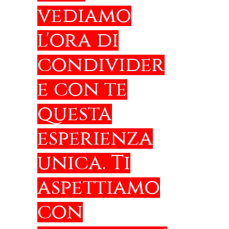
vediamo
l'ora di
condivider
e con te
questa
esperienza
unica. Ti
aspettiamo
con