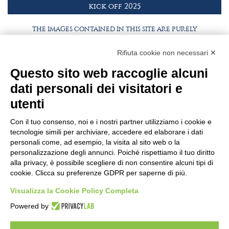
kick off 2025
THE IMAGES CONTAINED IN THIS SITE ARE PURELY
ILLUSTRATIVE, THE PRODUCTS AND PACKAGING MAY
DIFFER FROM THE IMAGES
Rifiuta cookie non necessari ✕
Questo sito web raccoglie alcuni
WORK WITH US
BEST PARTNER AREA
dati personali dei visitatori e
PRIVACY POLICY
COOKIE POLICY
utenti
TERMS AND CONDITIONS
Con il tuo consenso, noi e i nostri partner utilizziamo i cookie e
tecnologie simili per archiviare, accedere ed elaborare i dati
personali come, ad esempio, la visita al sito web o la
personalizzazione degli annunci. Poiché rispettiamo il tuo diritto
alla privacy, è possibile scegliere di non consentire alcuni tipi di
cookie. Clicca su preferenze GDPR per saperne di più.
Visualizza la Cookie Policy Completa
Powered by
HEADQUARTER
VIA SOMMARIVA N.139/141